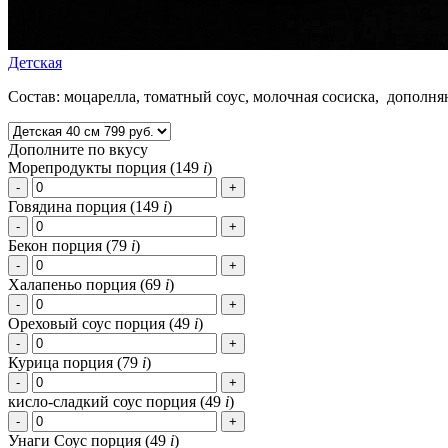
Детская
Состав: моцарелла, томатный соус, молочная сосиска, дополня
Дополните по вкусу
Морепродукты порция (
149
i
)
Говядина порция (
149
i
)
Бекон порция (
79
i
)
Халапеньо порция (
69
i
)
Ореховый соус порция (
49
i
)
Курица порция (
79
i
)
кисло-сладкий соус порция (
49
i
)
Унаги Соус порция (
49
i
)