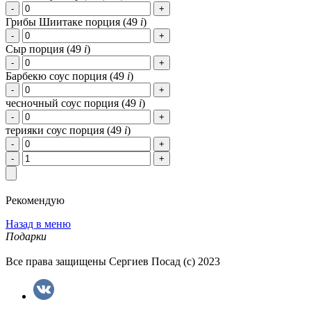
Грибы Шиитаке порция (
49
i
)
Сыр порция (
49
i
)
Барбекю соус порция (
49
i
)
чесночный соус порция (
49
i
)
терияки соус порция (
49
i
)
Рекомендую
Назад в меню
Подарки
Все права защищены Сергиев Посад (с) 2023