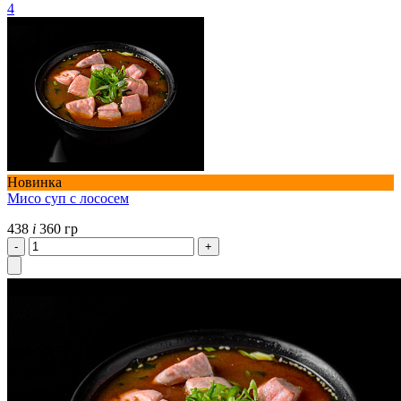
4
Новинка
Мисо суп с лососем
438
i
360 гр