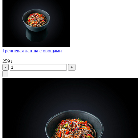
Гречневая лапша с овощами
259
i