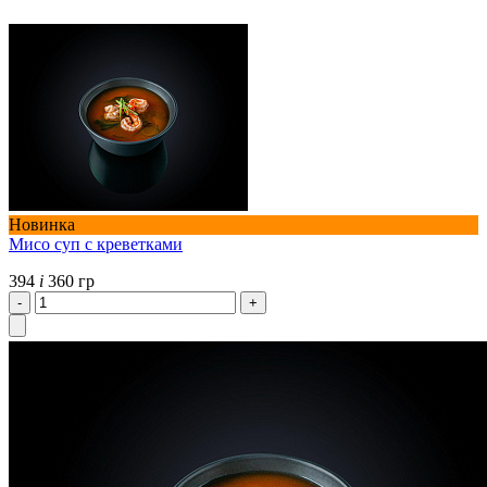
Новинка
Мисо суп с креветками
394
i
360 гр