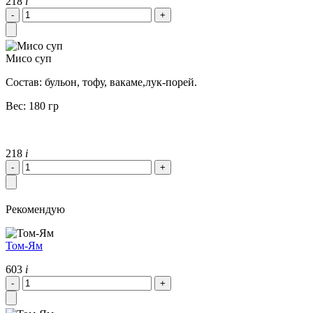
218
i
Мисо суп
Состав: бульон, тофу, вакаме,лук-порей.
Вес: 180 гр
218
i
Рекомендую
Том-Ям
603
i