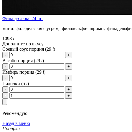
Фила дэ люкс 24 шт
мини: филадельфия с угрем, филадельфия шримп, филадельфия
1098
i
Дополните по вкусу
Соевый соус порция (
29
i
)
Васаби порция (
29
i
)
Имбирь порция (
29
i
)
Палочки (
5
i
)
Рекомендую
Назад в меню
Подарки