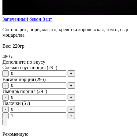
Запеченный бекон 8 шт
Состав: рис, нори, масаго, креветка королевская, томат, сыр
моцарелла
Вес: 220гр
480
i
Дополните по вкусу
Соевый соус порция (
29
i
)
Васаби порция (
29
i
)
Имбирь порция (
29
i
)
Палочки (
5
i
)
Рекомендую