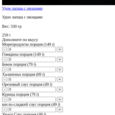
Удон лапша с овощами
Удон лапша с овощами
Вес: 330 гр
259
i
Дополните по вкусу
Морепродукты порция (
149
i
)
Говядина порция (
149
i
)
Бекон порция (
79
i
)
Халапеньо порция (
69
i
)
Ореховый соус порция (
49
i
)
Курица порция (
79
i
)
кисло-сладкий соус порция (
49
i
)
Унаги Соус порция (
49
i
)