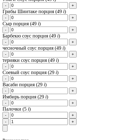
Грибы Шиитаке порция (
49
i
)
Сыр порция (
49
i
)
Барбекю соус порция (
49
i
)
чесночный соус порция (
49
i
)
терияки соус порция (
49
i
)
Соевый соус порция (
29
i
)
Васаби порция (
29
i
)
Имбирь порция (
29
i
)
Палочки (
5
i
)