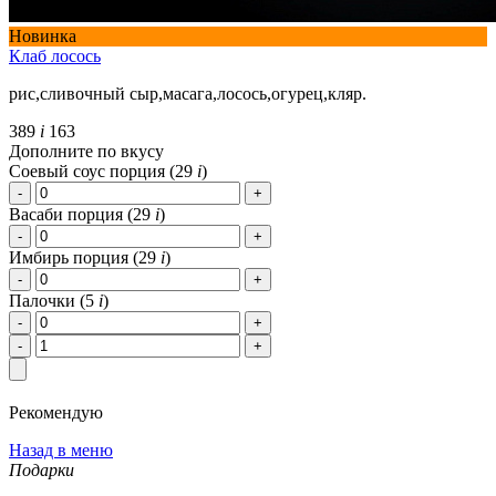
Новинка
Клаб лосось
рис,сливочный сыр,масага,лосось,огурец,кляр.
389
i
163
Дополните по вкусу
Соевый соус порция (
29
i
)
Васаби порция (
29
i
)
Имбирь порция (
29
i
)
Палочки (
5
i
)
Рекомендую
Назад в меню
Подарки